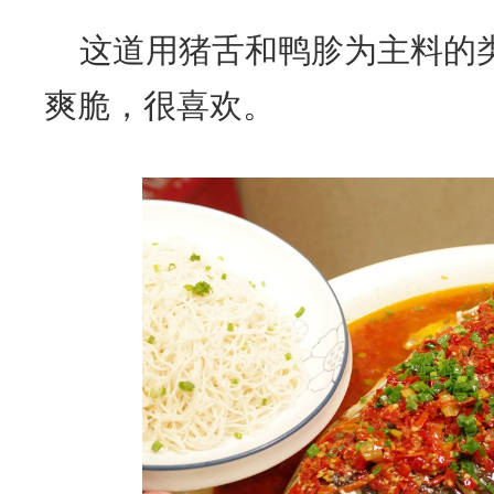
这道用猪舌和鸭胗为主料的
爽脆，很喜欢。