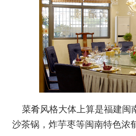
菜肴风格大体上算是福建闽
沙茶锅，炸芋枣等闽南特色浓郁