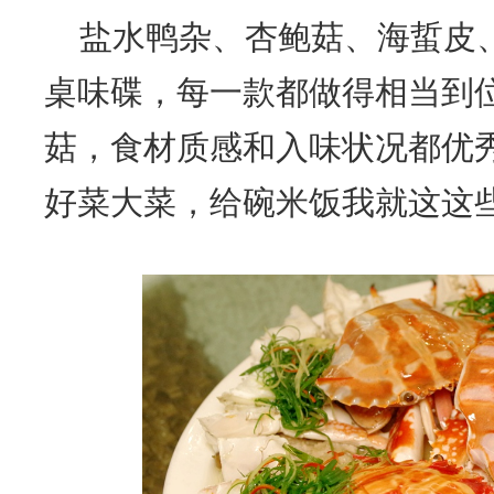
盐水鸭杂、杏鲍菇、海蜇皮
桌味碟，每一款都做得相当到
菇，食材质感和入味状况都优
好菜大菜，给碗米饭我就这这