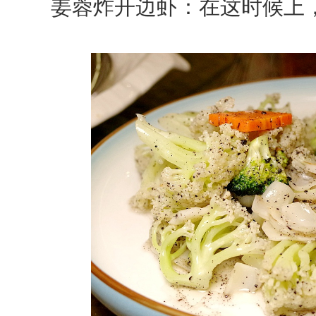
姜蓉炸开边虾：在这时候上