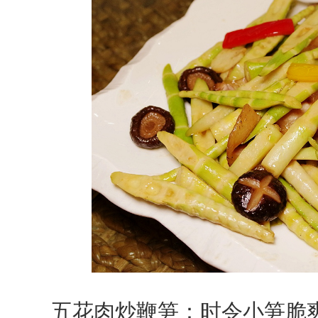
五花肉炒鞭笋：时令小笋脆