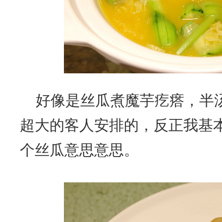
好像是丝瓜煮魔芋疙瘩，半
超大的客人安排的，反正我基
个丝瓜意思意思。