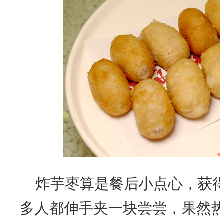
炸芋枣算是餐后小点心，获
多人都伸手夹一块尝尝，果然