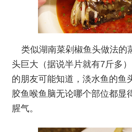
类似湖南菜剁椒鱼头做法的
头巨大（据说半片就有7斤多
的朋友可能知道，淡水鱼的鱼
胶鱼喉鱼脑无论哪个部位都显
腥气。