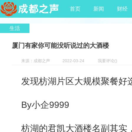
首页
新闻
财经
生活
厦门有家你可能没听说过的大酒楼
来源：成都之声
2022-03-24
我要评论
(
)
发现枋湖片区大规模聚餐好
By小企9999
枋湖的君凯大酒楼名副其实