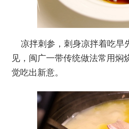
凉拌刺参，刺身凉拌着吃早
见，闽广一带传统做法常用焖
觉吃出新意。